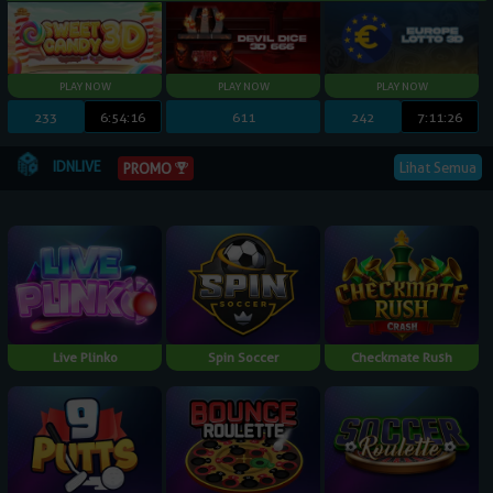
233
6:54:15
611
242
7:11:25
IDNLIVE
Lihat Semua
PROMO
Live Plinko
Spin Soccer
Checkmate Rush