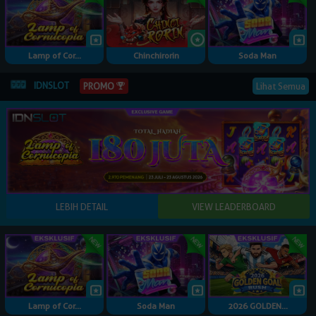
Lamp of Cor...
Chinchirorin
Soda Man
IDNSLOT
Lihat Semua
PROMO
Lamp of Cor...
Soda Man
2026 GOLDEN...