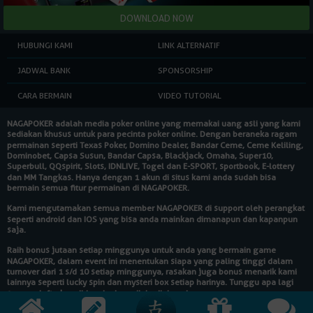
HUBUNGI KAMI
LINK ALTERNATIF
JADWAL BANK
SPONSORSHIP
CARA BERMAIN
VIDEO TUTORIAL
NAGAPOKER
adalah media poker online yang memakai uang asli yang kami
sediakan khusus untuk para pecinta poker online. Dengan beraneka ragam
permainan seperti Texas Poker, Domino Dealer, Bandar Ceme, Ceme Keliling,
Dominobet, Capsa Susun, Bandar Capsa, Blackjack, Omaha, Super10,
Superbull, QQspirit, Slots, IDNLIVE, Togel dan E-SPORT, sportbook, E-lottery
dan MM Tangkas. Hanya dengan 1 akun di situs kami anda sudah bisa
bermain semua fitur permainan di
NAGAPOKER
.
Kami mengutamakan semua member
NAGAPOKER
di support oleh perangkat
seperti android dan IOS yang bisa anda mainkan dimanapun dan kapanpun
saja.
Raih bonus jutaan setiap minggunya untuk anda yang bermain game
NAGAPOKER
, dalam event ini menentukan siapa yang paling tinggi dalam
turnover dari 1 s/d 10 setiap minggunya, rasakan juga bonus menarik kami
lainnya seperti lucky spin dan mysteri box setiap harinya. Tunggu apa lagi
segera daftarkan diri anda dan raih hadiahnya!