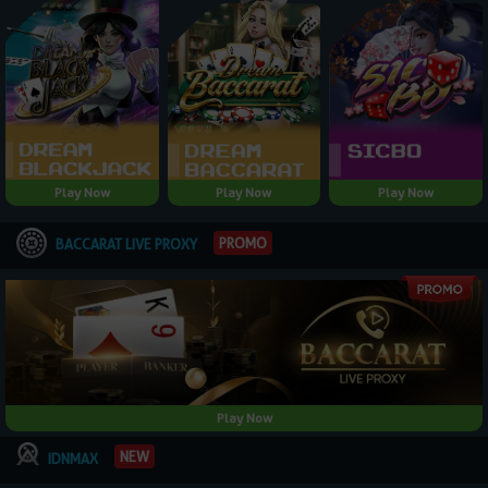
Play Now
Play Now
Play Now
PROMO
BACCARAT LIVE PROXY
Play Now
NEW
IDNMAX