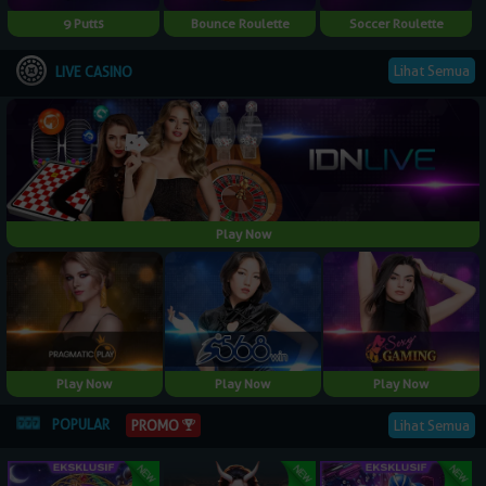
9 Putts
Bounce Roulette
Soccer Roulette
Lihat Semua
LIVE CASINO
Play Now
Play Now
Play Now
Play Now
POPULAR
Lihat Semua
PROMO