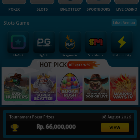
NEW
POKER
SLOTS
IDNLOTTERY
SPORTBOOKS
LIVE CASINO
TANGKAS
RTP
Slots Game
Lihat Semua
DEPOSIT
WITHDRAW
Idnslot
Pgsoft
Pragmatic
Slot Mania
No Limit City
PROMOSI
HOT PICK
RTP up to 97%
DOWNLOAD
REFERRAL
JACKPOT
Tournament Poker Prizes
08 August 2026
VIP MEMBER
Rp. 66,000,000
HUBUNGI KAMI