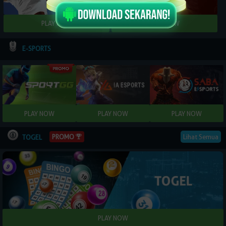
E-SPORTS
Lihat Semua
PROMO
TOGEL