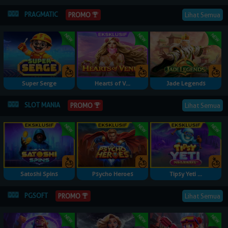
PRAGMATIC
Lihat Semua
PROMO
Super Serge
Hearts of V...
Jade Legends
SLOT MANIA
Lihat Semua
PROMO
Satoshi Spins
Psycho Heroes
Tipsy Yeti ...
PGSOFT
Lihat Semua
PROMO