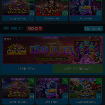
Lamp of Cor...
Chinchirorin
Soda Man
IDNSLOT
Lihat Semua
PROMO
Lamp of Cor...
Soda Man
2026 GOLDEN...