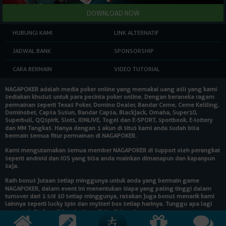
HUBUNGI KAMI
LINK ALTERNATIF
JADWAL BANK
SPONSORSHIP
CARA BERMAIN
VIDEO TUTORIAL
NAGAPOKER
adalah media poker online yang memakai uang asli yang kami
sediakan khusus untuk para pecinta poker online. Dengan beraneka ragam
permainan seperti Texas Poker, Domino Dealer, Bandar Ceme, Ceme Keliling,
Dominobet, Capsa Susun, Bandar Capsa, Blackjack, Omaha, Super10,
Superbull, QQspirit, Slots, IDNLIVE, Togel dan E-SPORT, sportbook, E-lottery
dan MM Tangkas. Hanya dengan 1 akun di situs kami anda sudah bisa
bermain semua fitur permainan di
NAGAPOKER
.
Kami mengutamakan semua member
NAGAPOKER
di support oleh perangkat
seperti android dan IOS yang bisa anda mainkan dimanapun dan kapanpun
saja.
Raih bonus jutaan setiap minggunya untuk anda yang bermain game
NAGAPOKER
, dalam event ini menentukan siapa yang paling tinggi dalam
turnover dari 1 s/d 10 setiap minggunya, rasakan juga bonus menarik kami
lainnya seperti lucky spin dan mysteri box setiap harinya. Tunggu apa lagi
segera daftarkan diri anda dan raih hadiahnya!