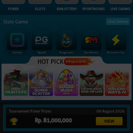
NEW
POKER
SLOTS
IDNLOTTERY
SPORTBOOKS
LIVE CASINO
TANGKAS
RTP
Slots Game
Lihat Semua
DEPOSIT
WITHDRAW
Idnslot
Pgsoft
Pragmatic
Slot Mania
No Limit City
PROMOSI
HOT PICK
RTP up to 97%
DOWNLOAD
REFERRAL
JACKPOT
Tournament Poker Prizes
09 August 2026
VIP MEMBER
Rp. 81,000,000
HUBUNGI KAMI