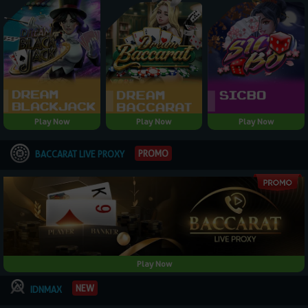
Play Now
Play Now
Play Now
PROMO
BACCARAT LIVE PROXY
Play Now
NEW
IDNMAX