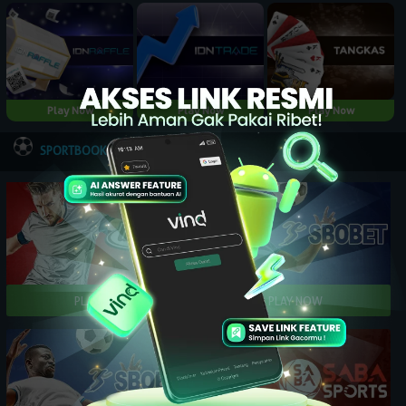
Play Now
Play Now
Play Now
NEW
SPORTBOOK