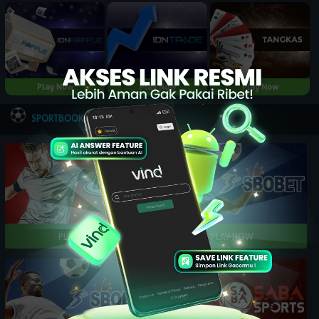
Play Now
Play Now
Play Now
NEW
SPORTBOOK