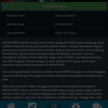
HUBUNGI KAMI
LINK ALTERNATIF
JADWAL BANK
SPONSORSHIP
CARA BERMAIN
VIDEO TUTORIAL
NAGAPOKER
adalah media poker online yang memakai uang asli yang kami
sediakan khusus untuk para pecinta poker online. Dengan beraneka ragam
permainan seperti Texas Poker, Domino Dealer, Bandar Ceme, Ceme Keliling,
Dominobet, Capsa Susun, Bandar Capsa, Blackjack, Omaha, Super10,
Superbull, QQspirit, Slots, IDNLIVE, Togel dan E-SPORT, sportbook, E-lottery
dan MM Tangkas. Hanya dengan 1 akun di situs kami anda sudah bisa
bermain semua fitur permainan di
NAGAPOKER
.
Kami mengutamakan semua member
NAGAPOKER
di support oleh perangkat
seperti android dan IOS yang bisa anda mainkan dimanapun dan kapanpun
saja.
Raih bonus jutaan setiap minggunya untuk anda yang bermain game
NAGAPOKER
, dalam event ini menentukan siapa yang paling tinggi dalam
turnover dari 1 s/d 10 setiap minggunya, rasakan juga bonus menarik kami
lainnya seperti lucky spin dan mysteri box setiap harinya. Tunggu apa lagi
segera daftarkan diri anda dan raih hadiahnya!