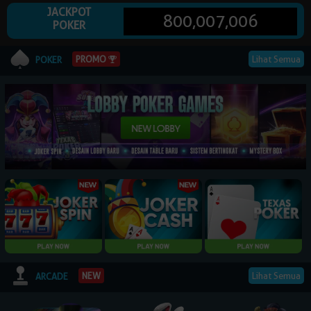
JACKPOT
800,007,006
POKER
© 2026 NagaPoker. All Rights Reserved | 18+
Lihat Semua
PROMO
POKER
Lihat Semua
NEW
ARCADE