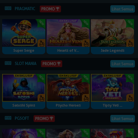
PRAGMATIC
Lihat Semua
PROMO
Super Serge
Hearts of V...
Jade Legends
SLOT MANIA
Lihat Semua
PROMO
Satoshi Spins
Psycho Heroes
Tipsy Yeti ...
PGSOFT
Lihat Semua
PROMO