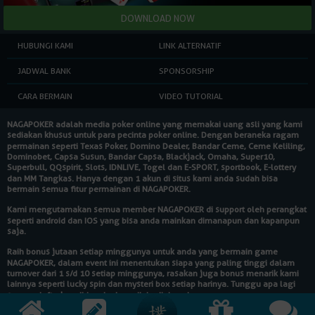
HUBUNGI KAMI
LINK ALTERNATIF
JADWAL BANK
SPONSORSHIP
CARA BERMAIN
VIDEO TUTORIAL
NAGAPOKER
adalah media poker online yang memakai uang asli yang kami
sediakan khusus untuk para pecinta poker online. Dengan beraneka ragam
permainan seperti Texas Poker, Domino Dealer, Bandar Ceme, Ceme Keliling,
Dominobet, Capsa Susun, Bandar Capsa, Blackjack, Omaha, Super10,
Superbull, QQspirit, Slots, IDNLIVE, Togel dan E-SPORT, sportbook, E-lottery
dan MM Tangkas. Hanya dengan 1 akun di situs kami anda sudah bisa
bermain semua fitur permainan di
NAGAPOKER
.
Kami mengutamakan semua member
NAGAPOKER
di support oleh perangkat
seperti android dan IOS yang bisa anda mainkan dimanapun dan kapanpun
saja.
Raih bonus jutaan setiap minggunya untuk anda yang bermain game
NAGAPOKER
, dalam event ini menentukan siapa yang paling tinggi dalam
turnover dari 1 s/d 10 setiap minggunya, rasakan juga bonus menarik kami
lainnya seperti lucky spin dan mysteri box setiap harinya. Tunggu apa lagi
segera daftarkan diri anda dan raih hadiahnya!