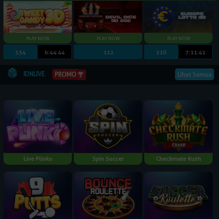
534
6:44:43
112
210
7:11:40
IDNLIVE
PROMO
Lihat Semua
Live Plinko
Spin Soccer
Checkmate Rush