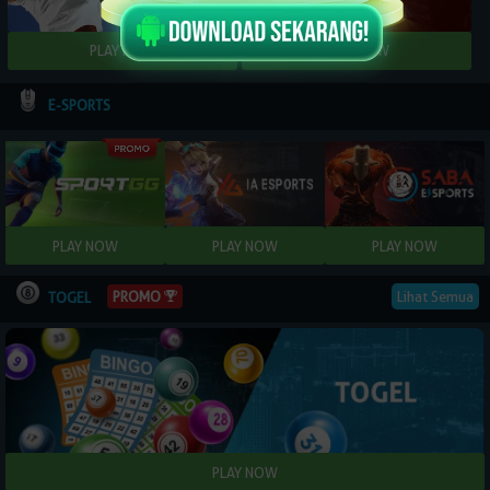
E-SPORTS
Lihat Semua
PROMO
TOGEL