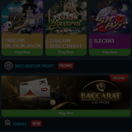
Play Now
Play Now
Play Now
PROMO
BACCARAT LIVE PROXY
Play Now
NEW
IDNMAX