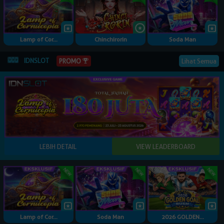
Lamp of Cor...
Chinchirorin
Soda Man
IDNSLOT
Lihat Semua
PROMO
Lamp of Cor...
Soda Man
2026 GOLDEN...