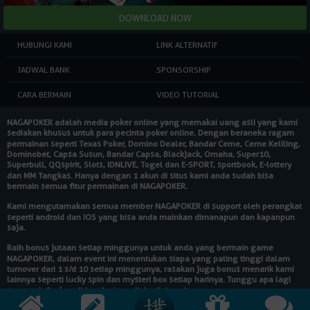
HUBUNGI KAMI
LINK ALTERNATIF
JADWAL BANK
SPONSORSHIP
CARA BERMAIN
VIDEO TUTORIAL
NAGAPOKER
adalah media poker online yang memakai uang asli yang kami
sediakan khusus untuk para pecinta poker online. Dengan beraneka ragam
permainan seperti Texas Poker, Domino Dealer, Bandar Ceme, Ceme Keliling,
Dominobet, Capsa Susun, Bandar Capsa, Blackjack, Omaha, Super10,
Superbull, QQspirit, Slots, IDNLIVE, Togel dan E-SPORT, sportbook, E-lottery
dan MM Tangkas. Hanya dengan 1 akun di situs kami anda sudah bisa
bermain semua fitur permainan di
NAGAPOKER
.
Kami mengutamakan semua member
NAGAPOKER
di support oleh perangkat
seperti android dan IOS yang bisa anda mainkan dimanapun dan kapanpun
saja.
Raih bonus jutaan setiap minggunya untuk anda yang bermain game
NAGAPOKER
, dalam event ini menentukan siapa yang paling tinggi dalam
turnover dari 1 s/d 10 setiap minggunya, rasakan juga bonus menarik kami
lainnya seperti lucky spin dan mysteri box setiap harinya. Tunggu apa lagi
segera daftarkan diri anda dan raih hadiahnya!