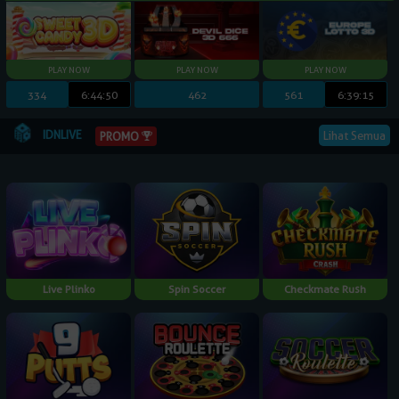
334
6:44:49
462
561
6:39:14
IDNLIVE
Lihat Semua
PROMO
Live Plinko
Spin Soccer
Checkmate Rush