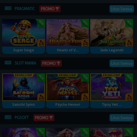
PRAGMATIC
Lihat Semua
PROMO
Super Serge
Hearts of V...
Jade Legends
SLOT MANIA
Lihat Semua
PROMO
Satoshi Spins
Psycho Heroes
Tipsy Yeti ...
PGSOFT
Lihat Semua
PROMO